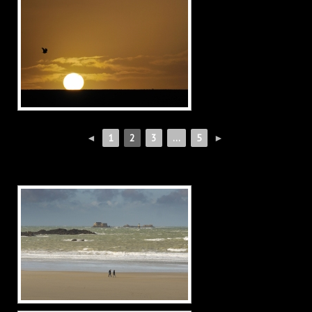
◄
1
2
3
...
5
►